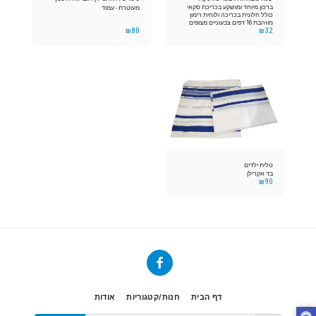
ברכון מיוחד ומושקע בכריכת סקאי
מעוטרת - עמוד
כולל חלונית בכריכה ולוחית רימון
מוזהבת 16 דפים צבעוניים מצופים
₪
80
₪
32
למינציה הברכון כולל בתוכו: סדר
עירוב תבשילין, הדלקת נרות, סדר
וקידוש ליל ויום ראש השנה, סימני
ראש השנה, הבדלה לראש השנה.
כמובן ניתן להטביע הקדשה לכל
מטרה
טלית ילדים
בד אקרילן
₪
90
דף הבית
חנות/קטגוריות
אודות