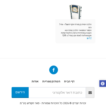
לישראל וכן הרה"צ זקן המקובלים הרב
ניסים מויאל זצוק"ל כל המעוניין
להקדיש הקדשה פנימית בספר נא
לחייג למספר: 08-6759999 או להשאיר
הודעה. הספר מחולק באלפי עותקים
בארץ ובעולם!!! זכות עצומה!!!
הלכה יומית בן פורת יוסף תשפ"ז - גודל
כיס
הספר המפואר הלכה יומית יצא
השנה במהדורת כיס 2 הלכות יומיות
אקטואליות לאותו יום בגודל כ- 12/8
₪
12
ס"מ גודל כיס נוח לדרך ולנסיעה.
דף הבית
חנות/קטגוריות
אודות
הירשם
זכויות יוצרים © 2026 כל הזכויות שמורות -
פאר הקודש בע''מ