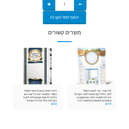
הוסף לסל הקניות
מוצרים קשורים
לוח שנה - קיר לשנת תשפ"ז
הלכה יומית בן פורת יוסף תשפ"ז
"פאר הלוח" שבהוצאת "פאר הקודש"
הספר המפואר יוצא כל שנה עם
הינו לוח מפואר ויחודי שהושקעו בו
הלכות חדשות אקטואליות לשנה
משאבים, מאמצים ומחשבה רבה
הנוכחית כולל את כל הזמנים
₪
50
₪
10
וכולל את כל התוספות והזמנים
ההלכתיים מדי יום. בהסכמת גדולי
הדרושים לכל יהודי כדי שיכוון "את
התורה בדורנו וביניהם הראשון לציון
אורח חייו "כאורח החיים היהודי. כמו"כ
ונשיא בית הדין הרבני הגדול הרה"ג
ניתן להזמין את הלוח בהדפסה ייחודית
יצחק יוסף שליט"א ובברכת מו"ר אביו
כולל הקדשה - לפרטים שאל את
פאר הדור והדרו הרה"ג עובדיה יוסף
שירות הלקוחות 086759999 התוכן של 4
זצוק"ל רבי יורם מיכאל אברג'ל זצוק"ל,
אופקים: ירושלים, תל אביב, באר שבע
והרה"ג הרב שלמה משה עמאר
וחיפה.
שליט"א רבה של עיה"ק ירושלים
ולשעבר הראשון לציון הרב הראשי