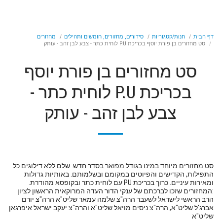
דף הבית
חנות/קטגוריות
סידורים, מחזורים, חומשים ותהילים
מחזורים
סט מחזורים בן פורת יוסף בכריכת P.U לוחית כתר - צבע לבן זהב - עותק
סט מחזורים בן פורת יוסף
בכריכת P.U לוחית כתר -
צבע לבן זהב - עותק
סט מחזורים מיוחד במינו בגודל מפואר בסדר חדש. שלם ללא דילוגים כל
התפילות, הקדישים והפיוטים במקומם ובשלמותם. באותיות גדולות
ומאירות עיניים. כרוך בכריכת PU עם לוחית כתר ובקופסא מהודרת.
:המחזורים שזכו לברכתם של ענקי הדור העדה המרוקאית הראשון לציון
הרב הראשי לישראל לשעבר הרה"צ שלמה עמאר שליט"א הרה"צ יורם
אברג'ל שליט"א, הרה"צ ניסים מויאל שליט"א והרה"צ יעקב ישראל איפרגאן
שליט"א