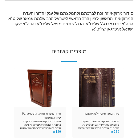
סידור מרוקאי זה זכה לברכתם ולהמלצתם של ענקי הדור והעדה
המרוקאית. הראשון לציון הרב הראשי לישראל הרב שלמה עמאר שליט"א
הרה"צ יורם אברג'ל שליט"א, הרה"צ נסים מויאל שליט"א והרה"צ יעקב
ישראל איפרגאן שליט"א
מוצרים קשורים
סידור בן פורת יוסף לשליח ציבור
סידור בן פורת יוסף גדול בכריכת PU
שידרה צרפתית
הסידור המרוקאי המפואר והמקורי
הסידור המרוקאי המפואר והמקורי
בהוצאה שהחזירה עטרה ליושנה.
בהוצאה שהחזירה עטרה ליושנה.
סידור זה הודפס בסדר חדש ובאותיות
סידור זה הודפס בסדר חדש ובאותיות
₪
120
₪
260
מאירות עיניים, והכל בסדר נאה מתוקן
מאירות עיניים, והכל בסדר נאה מתוקן
ומוגה הדק היטב. עם הדגשת השווא
ומוגה הדק היטב. עם הדגשת השווא