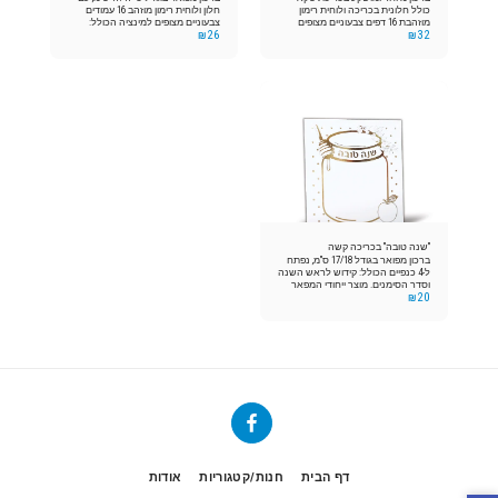
כולל חלונית בכריכה ולוחית רימון
חלון ולוחית רימון מוזהב 16 עמודים
מוזהבת 16 דפים צבעוניים מצופים
צבעוניים מצופים למינציה הכולל:
₪
26
₪
32
למינציה הברכון כולל בתוכו: סדר
הדלקת נרות קידוש לראש השנה,
עירוב תבשילין, הדלקת נרות, סדר
סדר הסימנים וברכת המזון. מוצר
וקידוש ליל ויום ראש השנה, סימני
ייחודי המפאר את שולחן החג!
ראש השנה, הבדלה לראש השנה.
כמובן ניתן להטביע הקדשה לכל
מטרה
"שנה טובה" בכריכה קשה
ברכון מפואר בגודל 17/18 ס"מ, נפתח
ל-4 כנפיים הכולל: קידוש לראש השנה
וסדר הסימנים. מוצר ייחודי המפאר
₪
20
את שולחן החג!
דף הבית
חנות/קטגוריות
אודות