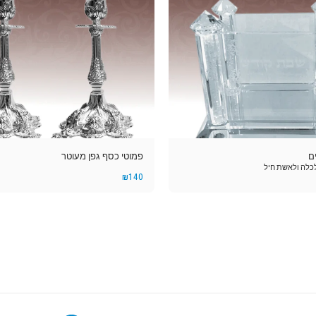
ם
פמוטי כסף גפן מעוטר
לה ולאשת חיל
₪
140