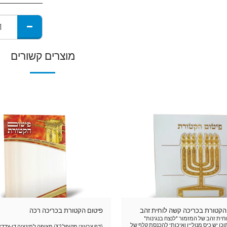
מוצרים קשורים
הקטורת בכריכה קשה לוחית זהב
פיטום הקטורת בכריכה רכה
חית זהב של המזמור "לנצח בנגינות"
כו יש כיס מנוליין ואיכותי להכנסת קלף של
(דף צבעוני מקופל X2) מצופה למינציה דו-צדדית.