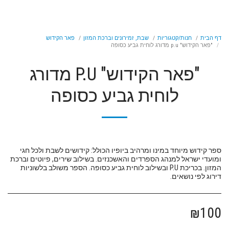
דף הבית
חנות/קטגוריות
שבת, זמירונים וברכת המזון
פאר הקידוש
"פאר הקידוש" p.u מדורג לוחית גביע כסופה
"פאר הקידוש" P.U מדורג
לוחית גביע כסופה
ספר קידוש מיוחד במינו ומרהיב ביופיו הכולל: קידושים לשבת ולכל חגי
ומועדי ישראל למנהג הספרדים והאשכנזים. בשילוב שירים, פיוטים וברכת
המזון. בכריכת P.U ובשילוב לוחית גביע כסופה. הספר משולב בלשוניות
דירוג לפי נושאים.
₪
100